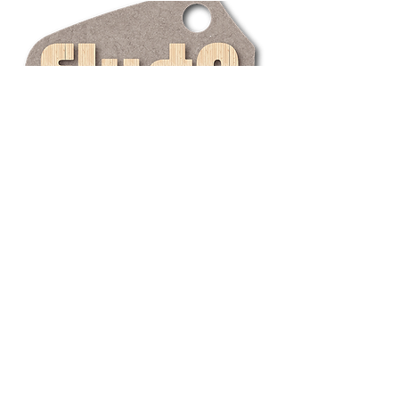
Maud ROEGIERS
+32 (0)
494 66 37 85
info@maudine.be
Toutes les images présentes sur ce site
sont réservées de droits.
La reproduction
est interdite.